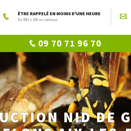
ÊTRE RAPPELÉ EN MOINS D'UNE HEURE
De 08H à 18H en continue
09 70 71 96 70
UCTION NID DE 