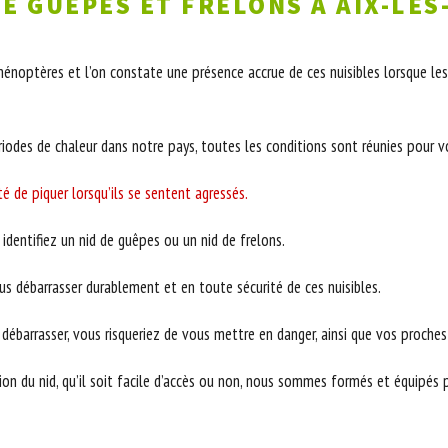
E GUÊPES ET FRELONS À AIX-LES
énoptères et l’on constate une présence accrue de ces nuisibles lorsque les
odes de chaleur dans notre pays, toutes les conditions sont réunies pour voi
té de piquer lorsqu’ils se sentent agressés.
identifiez un nid de guêpes ou un nid de frelons.
 débarrasser durablement et en toute sécurité de ces nuisibles.
barrasser, vous risqueriez de vous mettre en danger, ainsi que vos proches (
ion du nid, qu’il soit facile d’accès ou non, nous sommes formés et équipés p