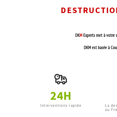
DESTRUCTION
DK
M
Experts met à votre se
DKM est basée à Courc
24H
Interventions rapide
La de
ou Fr