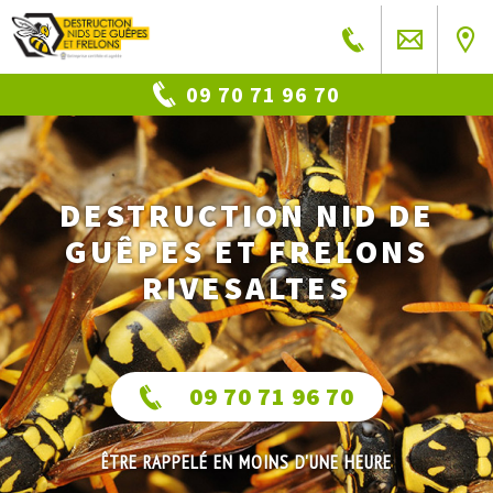
09 70 71 96 70
DESTRUCTION NID DE
GUÊPES ET FRELONS
RIVESALTES
09 70 71 96 70
ÊTRE RAPPELÉ EN MOINS D'UNE HEURE