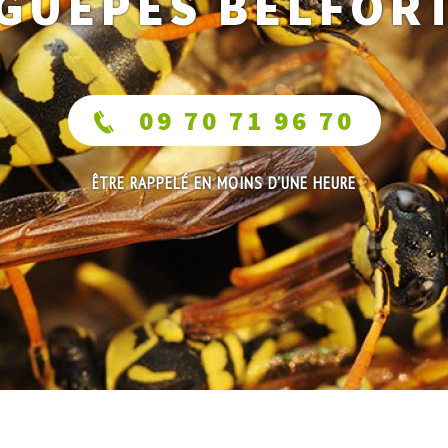
GUÊPES BELFOR
09 70 71 96 70
ÊTRE RAPPELÉ EN MOINS D'UNE HEURE