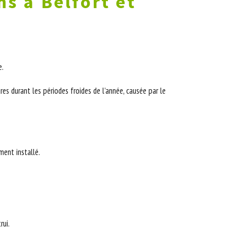
ns à Belfort et
e.
es durant les périodes froides de l’année, causée par le
ment installé.
rui.