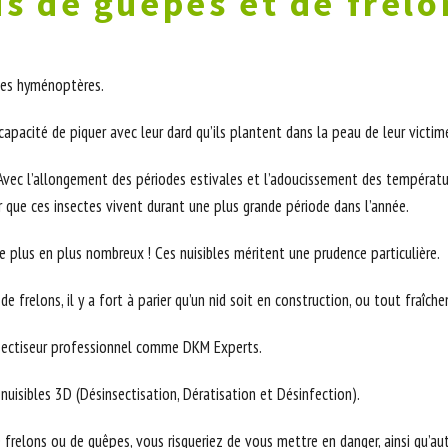
s de guêpes et de frelo
 des hyménoptères.
pacité de piquer avec leur dard qu’ils plantent dans la peau de leur victim
Avec l’allongement des périodes estivales et l’adoucissement des températur
 que ces insectes vivent durant une plus grande période dans l’année.
e plus en plus nombreux ! Ces nuisibles méritent une prudence particulière.
 frelons, il y a fort à parier qu’un nid soit en construction, ou tout fraîche
nsectiseur professionnel comme DKM Experts.
nuisibles 3D (Désinsectisation, Dératisation et Désinfection).
relons ou de guêpes, vous risqueriez de vous mettre en danger, ainsi qu’aut