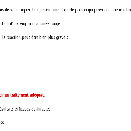
lus de vous piquer, ils injectent une dose de poison qui provoque une réacti
rition d’une éruption cutanée rouge.
 la réaction peut être bien plus grave :
voir un traitement adéquat.
sultats efficaces et durables !
ess