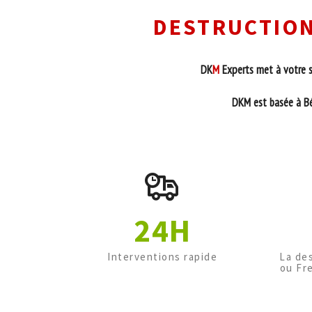
DESTRUCTION
DK
M
Experts met à votre se
DKM est basée à Béz
24H
Interventions rapide
La de
ou Fr