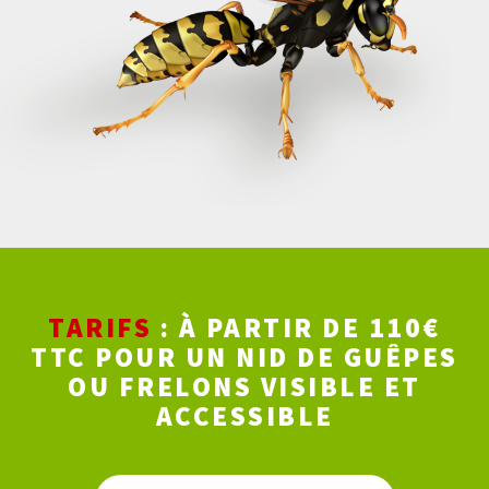
TARIFS
: À PARTIR DE 110€
TTC POUR UN NID DE GUÊPES
OU FRELONS VISIBLE ET
ACCESSIBLE