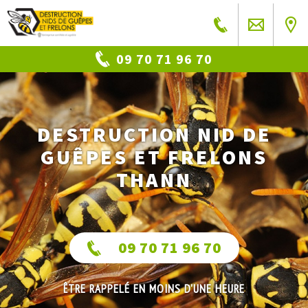
09 70 71 96 70
DESTRUCTION NID DE
GUÊPES ET FRELONS
THANN
09 70 71 96 70
ÊTRE RAPPELÉ EN MOINS D'UNE HEURE